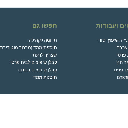
ים ועבודות
חפשו גם
יה ושיפוץ יסודי
תרומה לקהילה
בערבה
תוספת ממד (מרחב מוגן דירתי
 פרטי
שצריך לדעת
ר חוץ
קבלן שיפוצים לבית פרטי
ר פנים
קבלן שיפוצים במרכז
תפים
תוספת ממד
אפגרייד בנייה ושיפוצים. כל הזכויות שמורות © 2014-2026.
נבנה על ידי
אבי אמינוב
מומחה לפיתוח אתרים ופלטפורמות דיגיטליות מתקדמות.