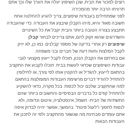
רוצים למכור את הבית, שכן השיפוץ יעלה את הערך שלו וכך אתם
תרוויחו הרבה יותר מהמכירה.
לפני שמתחילים בעבודות שיפוצים, צריך להגיע להחלטה אחת
חשובה מאוד והיא, מיהו הקבלן שיבצע את העבודה. כדי שהעבודה
תתבצע בצורה הטובה ביותר והבית יקבל את כל השינויים
והשדרוגים שהוא זקוק להם, אתם צריכים לבחור
קבלן
שיפוצים
רק אחרי בדיקה של מספר קבלנים. כמו כן, לא יזיק
לקבל המלצות וחוות דעת של חברים ובני משפחה.
אם בחרתם את הקבלן הנכון, תוכלו לקבל ייעוץ מקצועי לגבי
עבודות השיפוצים שכדאי לעשות בבית. תוכלו לקבוע את התקציב
בהתאם לייעוץ, להגדיל או להקטין אותו לפי צורך, או לחילופין
להתחיל להוריד דברים מרשימת העבודות המומלצות בהתאם
למה שהתקציב שלכם יכול לכסות. בכל מקרה, כדאי להשקיע
ולהתחיל קודם כל בדברים הבסיסיים והחשובים ביותר שהם
התשתיות של הבית- חשמל, אינסטלציה, איטום וכדומה, ולא
לנסות לחסוך ו"לעגל פינות". בהמשך, אפשר יהיה לבדוק איפה
אתם עומדים מבחינת מה שנשאר מהתקציב ולפי זה לתכנן את
העבודות הבאות.